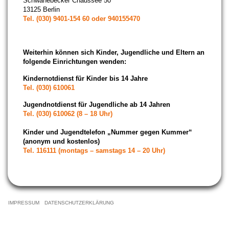
Schwanebecker Chaussee 50
13125 Berlin
Tel. (030) 9401-154 60 oder 940155470
Weiterhin können sich Kinder, Jugendliche und Eltern an
folgende Einrichtungen wenden:
Kindernotdienst für Kinder bis 14 Jahre
Tel. (030) 610061
Jugendnotdienst für Jugendliche ab 14 Jahren
Tel. (030) 610062 (8 – 18 Uhr)
Kinder und Jugendtelefon „Nummer gegen Kummer“
(anonym und kostenlos)
Tel. 116111 (montags – samstags 14 – 20 Uhr)
NAVIGATION
ÜBERSPRINGEN
IMPRESSUM
DATENSCHUTZERKLÄRUNG